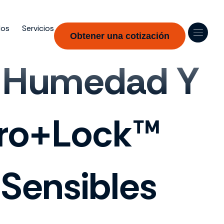
dos
Servicios
Obtener una cotización
a Humedad Y
iro+Lock™
 Sensibles