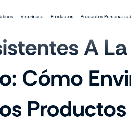
éticos
Veterinario
Productos
Productos Personaliza
sistentes A L
no: Cómo Env
os Productos