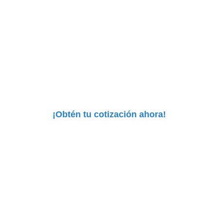
ontrar la solución d
a sus productos far
r
. Nuestro equipo lo asesorará para ofrecerle soluci
adaptadas a sus necesidades.
¡Obtén tu cotización ahora!