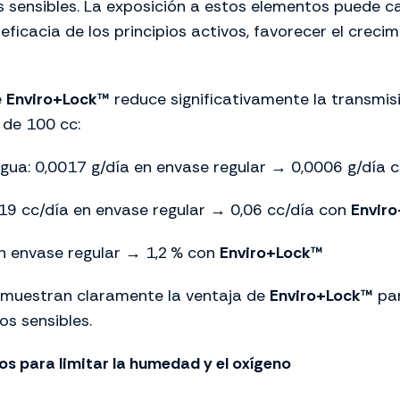
 sensibles. La exposición a estos elementos puede c
a eficacia de los principios activos, favorecer el crec
e
Enviro+Lock™
reduce significativamente la transmi
 de 100 cc:
gua: 0,0017 g/día en envase regular → 0,0006 g/día 
,19 cc/día en envase regular → 0,06 cc/día con
Envir
n envase regular → 1,2
% con
Enviro+Lock™
 muestran claramente la ventaja de
Enviro+Lock™
par
os sensibles.
s para limitar la humedad y el oxígeno