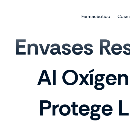
Ir
al
Farmacéutico
Cosm
contenido
Envases Re
Al Oxíge
Protege L