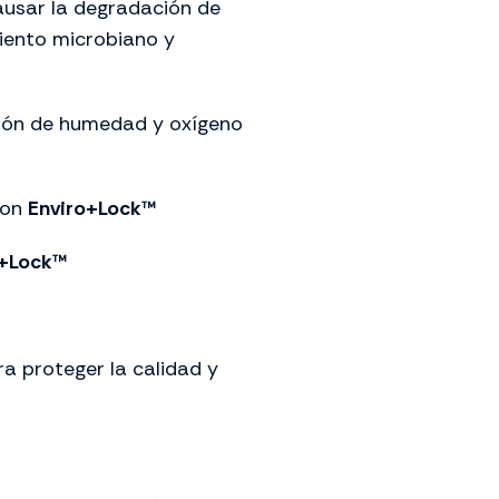
ausar la degradación de
imiento microbiano y
sión de humedad y oxígeno
con
Enviro+Lock™
o+Lock™
a proteger la calidad y