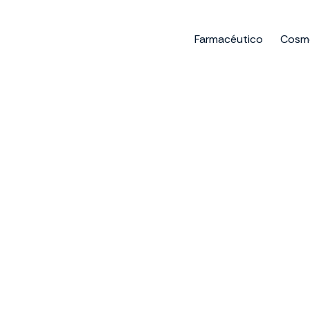
Ir
al
Farmacéutico
Cosm
contenido