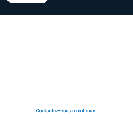
consultation sur un
produit ou un projet
personnalisé
Vous recherchez un produit spécifique ou vous
planifiez un projet ? Notre équipe est prête à vous
aider à trouver la solution idéale.
Contactez-nous maintenant