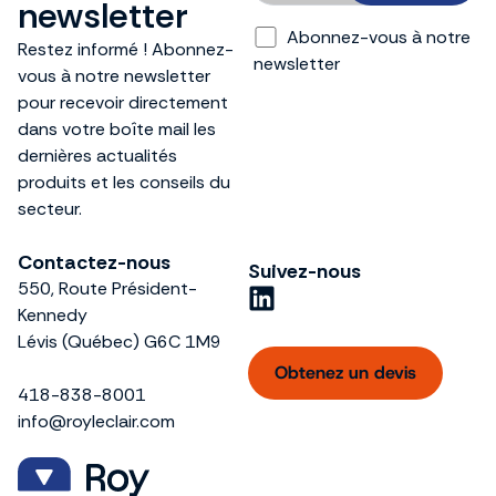
newsletter
Abonnez-vous à notre
Restez informé ! Abonnez-
newsletter
vous à notre newsletter
pour recevoir directement
dans votre boîte mail les
dernières actualités
produits et les conseils du
secteur.
Contactez-nous
Suivez-nous
550, Route Président-
L
Kennedy
i
Lévis (Québec) G6C 1M9
n
Obtenez un devis
k
418-838-8001
e
info@royleclair.com
d
i
n